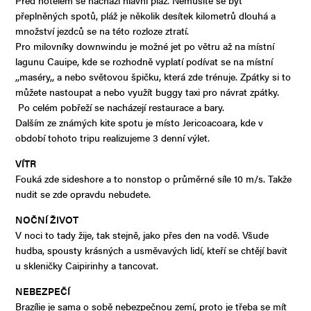
přeplněných spotů, pláž je několik desítek kilometrů dlouhá a
množství jezdců se na této rozloze ztratí.
Pro milovníky downwindu je možné jet po větru až na místní
lagunu Cauipe, kde se rozhodně vyplatí podívat se na místní
,,maséry,, a nebo světovou špičku, která zde trénuje. Zpátky si to
můžete nastoupat a nebo využít buggy taxi pro návrat zpátky.
Po celém pobřeží se nacházejí restaurace a bary.
Dalším ze známých kite spotu je místo Jericoacoara, kde v
období tohoto tripu realizujeme 3 denní výlet.
VÍTR
Fouká zde sideshore a to nonstop o průměrné síle 10 m/s. Takže
nudit se zde opravdu nebudete.
NOČNÍ ŽIVOT
V noci to tady žije, tak stejně, jako přes den na vodě. Všude
hudba, spousty krásných a usměvavých lidí, kteří se chtějí bavit
u skleničky Caipirinhy a tancovat.
NEBEZPEČÍ
Brazílie je sama o sobě nebezpečnou zemí, proto je třeba se mít