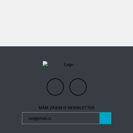
live the kiteboarding
happiness
live the kiteboarding
happiness
MÁM ZÁJEM O NEWSLETTER