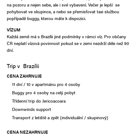
na pozoru a nejen sebe, ale i své vybavení. Večer je lepší se
pohybovat ve skupince, a nebo se přemisťovat taxi službou
popřípadě buggy, kterou máte k dispozici.
VÍZUM
Každá země má s Brazílii jiné podmínky v rámci víz. Pro občany
ČR neplatí vízová povinnost pokud se v zemi nezdrží déle než 90
dní.
Trip v Brazílii
CENA ZAHRNUJE
11 dní / 10 v apartmánu pro 4 osoby
Buggy pro 4 osoby na celý pobyt
Třídenní trip do Jericoacoara
Downwinds support
Transport z letiště a zpět (individuální / skupinový)
CENA NEZAHRNUJE