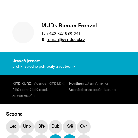
MUDr. Roman Frenzel
T:
+420 727 980 341
E:
roman@windsoul.cz
Úroveň jezdce:
profík, středně pokročilý, začátečník
KITE KURZ:
Možnost KITE LEKCE
Kontinent:
Jižní Amerika
Pláž:
jemný bílý písek
Vodní plocha:
oceán, laguna
Země:
Brazílie
Sezóna
Led
Úno
Bře
Dub
Kvě
Čvn