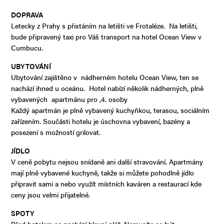
DOPRAVA
Letecky z Prahy s přistáním na letišti ve Frotaléze. Na letišti,
bude připravený taxi pro Váš transport na hotel Ocean View v
Cumbucu.
UBYTOVÁNÍ
Ubytování zajištěno v nádherném hotelu Ocean View, ten se
nachází ihned u oceánu. Hotel nabízí několik nádherných, plně
vybavených apartmánu pro ,4. osoby
Každý apartmán je plně vybavený kuchyňkou, terasou, sociálním
zařízením. Součásti hotelu je úschovna vybavení, bazény a
posezení s možností grilovat.
JÍDLO
V ceně pobytu nejsou snídaně ani další stravování. Apartmány
mají plně vybavené kuchyně, takže si můžete pohodlně jídlo
připravit sami a nebo využít místních kaváren a restaurací kde
ceny jsou velmi přijatelné.
SPOTY
Před hotelem se nachází hlavní pláž. Nemusíte se být