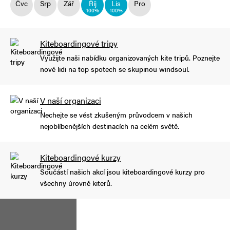
Čvc
Srp
Zář
Říj
Lis
Pro
100%
100%
Kiteboardingové tripy
Využijte naši nabídku organizovaných kite tripů. Poznejte
nové lidi na top spotech se skupinou windsoul.
V naší organizaci
Nechejte se vést zkušeným průvodcem v našich
nejoblíbenějších destinacích na celém světě.
Kiteboardingové kurzy
Součástí našich akcí jsou kiteboardingové kurzy pro
všechny úrovně kiterů.