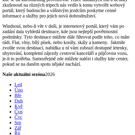
zkušeností na různých tripech nás vedlo k tomu vytvořit webový
portál, který budoucím a vášnivým jezdcům poskytne cenné
informace a služby pro jejich nová dobrodružství.
Windsoul, nebo-li vítr v duši, je internetový portál, který vám po
zadání data vyhledá destinace, kde jsou nejlepší povětrnostní
podmínky. Tyto destinace můžete dále filtrovat podle toho, co máte
rádi. Flat, vlny, bílý písek, nebo korály, skály a kameny. Jakmile
zvolíte svou destinaci, nabídka u ní vám zobrazí dostupné letenky,
ubytování, kompletní zájezdy cestovní kanceláří a půjčovnu vozu,
je-li to potřeba. Samozřejmě zde můžete nalézt i služby kite center,
pokud se na daném spotu nějaké nachází.
Naše aktuální sezóna
2026
Led
Úno
Bře
Dub
Kvě
Čvn
Čvc
Srp
Zář
Říj