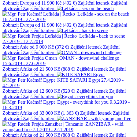
Zobrazit
Evropa
od 11 900 Kč (492 €)
Zajištění letenek
Zajištění
ubytování
Zajištění tranferu
Lefkáda | Řecko
Lefkáda - sex on the beach
16.7.2019 - 27.7.2019
Zobrazit
Evropa
od 11 900 Kč (492 €)
Zajištění letenek
Zajištění
ubytování
Zajištění tranferu
Lefkáda | Řecko
Lefkáda - back to scene
2.7.2019 - 12.7.2019
Zobrazit
Asie
od 9 000 Kč (372 €)
Zajištění letenek
Zajištění
ubytování
Zajištění tranferu
Oman
OMAN - downwind challenge
15.6.2019 - 27.6.2019
Zobrazit
Afrika
od 21 500 Kč (888 €)
Zajištění letenek
Zajištění
ubytování
Zajištění tranferu
Egypt
KITE SAFARI Egypt
27.4.2019 -
4.5.2019
Zobrazit
Afrika
od 12 600 Kč (520 €)
Zajištění letenek
Zajištění
ubytování
Zajištění tranferu
Egypt
Egypt - everythink for you
9.3.2019 -
16.3.2019
Zobrazit
Afrika
od 33 000 Kč (1 363 €)
Zajištění letenek
Zajištění
ubytování
Zajištění tranferu
Zanzibar | Tanzanie
ZANZIBAR - wild,
young and free
7.1.2019 - 22.1.2019
Zobrazit
Afrika
od 21 500 Kč (888 €)
Zajištění letenek
Zajištění