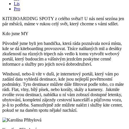
Lis
Pro
KITEBOARDING SPOTY z celého světa!! U nás není sezóna jen
pár měsíců, máme v rukou celý svět, který chceme s vámi sdílet.
Kdo jsme MY
Původně jsme byli jen bandička, která ráda poznávala nová místa,
kde se dá kiteboarding provozovat. Tisíce nalítaných mil a desítky
zkušeností na různých tripech nás vedlo k tomu vytvořit webový
portál, který budoucím a vášnivým jezdcům poskytne cenné
informace a služby pro jejich nová dobrodružství.
Windsoul, nebo-li vítr v duši, je internetový portál, který vám po
zadání data vyhledá destinace, kde jsou nejlepší povětrnostní
podmínky. Tyto destinace můžete dále filtrovat podle toho, co máte
rádi. Flat, vlny, bílý písek, nebo korály, skály a kameny. Jakmile
zvolíte svou destinaci, nabídka u ní vám zobrazí dostupné letenky,
ubytování, kompletní zájezdy cestovní kanceláří a půjčovnu vozu,
je-li to potřeba. Samozřejmě zde můžete nalézt i služby kite center,
pokud se na daném spotu nějaké nachází.