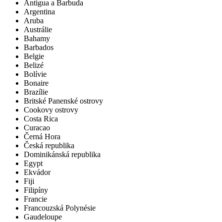
Antigua a Barbuda
Argentina
Aruba
Austrálie
Bahamy
Barbados
Belgie
Belizé
Bolívie
Bonaire
Brazílie
Britské Panenské ostrovy
Cookovy ostrovy
Costa Rica
Curacao
Černá Hora
Česká republika
Dominikánská republika
Egypt
Ekvádor
Fiji
Filipíny
Francie
Francouzská Polynésie
Gaudeloupe