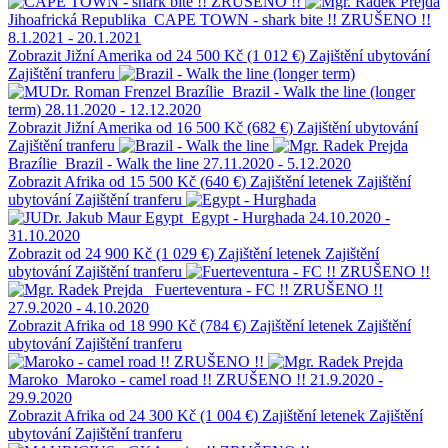
Jihoafrická Republika
CAPE TOWN - shark bite !! ZRUŠENO !!
8.1.2021 - 20.1.2021
Zobrazit
Jižní Amerika
od 24 500 Kč (1 012 €)
Zajištění ubytování
Zajištění tranferu
Brazílie
Brazil - Walk the line (longer
term)
28.11.2020 - 12.12.2020
Zobrazit
Jižní Amerika
od 16 500 Kč (682 €)
Zajištění ubytování
Zajištění tranferu
Brazílie
Brazil - Walk the line
27.11.2020 - 5.12.2020
Zobrazit
Afrika
od 15 500 Kč (640 €)
Zajištění letenek
Zajištění
ubytování
Zajištění tranferu
Egypt
Egypt - Hurghada
24.10.2020 -
31.10.2020
Zobrazit
od 24 900 Kč (1 029 €)
Zajištění letenek
Zajištění
ubytování
Zajištění tranferu
Fuerteventura - FC !! ZRUŠENO !!
27.9.2020 - 4.10.2020
Zobrazit
Afrika
od 18 990 Kč (784 €)
Zajištění letenek
Zajištění
ubytování
Zajištění tranferu
Maroko
Maroko - camel road !! ZRUŠENO !!
21.9.2020 -
29.9.2020
Zobrazit
Afrika
od 24 300 Kč (1 004 €)
Zajištění letenek
Zajištění
ubytování
Zajištění tranferu