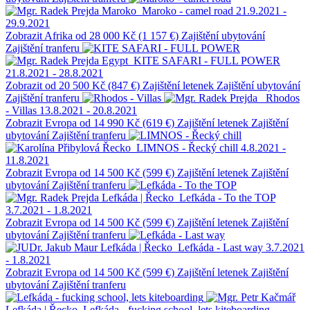
Maroko
Maroko - camel road
21.9.2021 -
29.9.2021
Zobrazit
Afrika
od 28 000 Kč (1 157 €)
Zajištění ubytování
Zajištění tranferu
Egypt
KITE SAFARI - FULL POWER
21.8.2021 - 28.8.2021
Zobrazit
od 20 500 Kč (847 €)
Zajištění letenek
Zajištění ubytování
Zajištění tranferu
Rhodos
- Villas
13.8.2021 - 20.8.2021
Zobrazit
Evropa
od 14 990 Kč (619 €)
Zajištění letenek
Zajištění
ubytování
Zajištění tranferu
Řecko
LIMNOS - Řecký chill
4.8.2021 -
11.8.2021
Zobrazit
Evropa
od 14 500 Kč (599 €)
Zajištění letenek
Zajištění
ubytování
Zajištění tranferu
Lefkáda | Řecko
Lefkáda - To the TOP
3.7.2021 - 1.8.2021
Zobrazit
Evropa
od 14 500 Kč (599 €)
Zajištění letenek
Zajištění
ubytování
Zajištění tranferu
Lefkáda | Řecko
Lefkáda - Last way
3.7.2021
- 1.8.2021
Zobrazit
Evropa
od 14 500 Kč (599 €)
Zajištění letenek
Zajištění
ubytování
Zajištění tranferu
Lefkáda | Řecko
Lefkáda - fucking school, lets kiteboarding