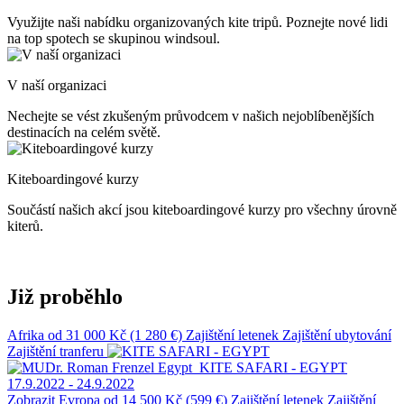
Využijte naši nabídku organizovaných kite tripů. Poznejte nové lidi
na top spotech se skupinou windsoul.
V naší organizaci
Nechejte se vést zkušeným průvodcem v našich nejoblíbenějších
destinacích na celém světě.
Kiteboardingové kurzy
Součástí našich akcí jsou kiteboardingové kurzy pro všechny úrovně
kiterů.
Již proběhlo
Afrika
od 31 000 Kč (1 280 €)
Zajištění letenek
Zajištění ubytování
Zajištění tranferu
Egypt
KITE SAFARI - EGYPT
17.9.2022 - 24.9.2022
Zobrazit
Evropa
od 14 500 Kč (599 €)
Zajištění letenek
Zajištění