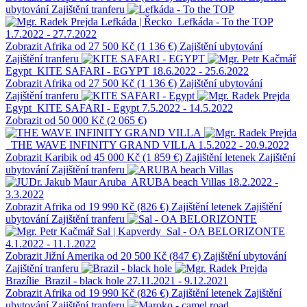
ubytování
Zajištění tranferu
Lefkáda | Řecko
Lefkáda - To the TOP
1.7.2022 - 27.7.2022
Zobrazit
Afrika
od 27 500 Kč (1 136 €)
Zajištění ubytování
Zajištění tranferu
Egypt
KITE SAFARI - EGYPT
18.6.2022 - 25.6.2022
Zobrazit
Afrika
od 27 500 Kč (1 136 €)
Zajištění ubytování
Zajištění tranferu
Egypt
KITE SAFARI - Egypt
7.5.2022 - 14.5.2022
Zobrazit
od 50 000 Kč (2 065 €)
THE WAVE INFINITY GRAND VILLA
1.5.2022 - 20.9.2022
Zobrazit
Karibik
od 45 000 Kč (1 859 €)
Zajištění letenek
Zajištění
ubytování
Zajištění tranferu
Aruba
ARUBA beach Villas
18.2.2022 -
3.3.2022
Zobrazit
Afrika
od 19 990 Kč (826 €)
Zajištění letenek
Zajištění
ubytování
Zajištění tranferu
Sal | Kapverdy
Sal - OA BELORIZONTE
4.1.2022 - 11.1.2022
Zobrazit
Jižní Amerika
od 20 500 Kč (847 €)
Zajištění ubytování
Zajištění tranferu
Brazílie
Brazil - black hole
27.11.2021 - 9.12.2021
Zobrazit
Afrika
od 19 990 Kč (826 €)
Zajištění letenek
Zajištění
ubytování
Zajištění tranferu