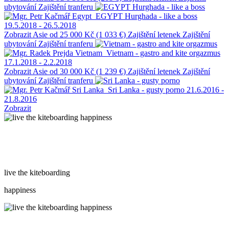
ubytování
Zajištění tranferu
Egypt
EGYPT Hurghada - like a boss
19.5.2018 - 26.5.2018
Zobrazit
Asie
od 25 000 Kč (1 033 €)
Zajištění letenek
Zajištění
ubytování
Zajištění tranferu
Vietnam
Vietnam - gastro and kite orgazmus
17.1.2018 - 2.2.2018
Zobrazit
Asie
od 30 000 Kč (1 239 €)
Zajištění letenek
Zajištění
ubytování
Zajištění tranferu
Sri Lanka
Sri Lanka - gusty porno
21.6.2016 -
21.8.2016
Zobrazit
live the kiteboarding
happiness