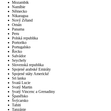
Mozambik
Namíbie
Německo
Nikaragua
Nový Zéland
Omán
Panama
Peru
Polská republika
Portoriko
Portugalsko
Řecko
Salvádor
Seychely
Slovenská republika
Spojené arabské Emiráty
Spojené státy Americké
Sri lanka
Svatá Lucie
Svatý Martin
Svatý Vincenc a Grenadiny
Španělsko
Švýcarsko
Tahiti
Tanzánie