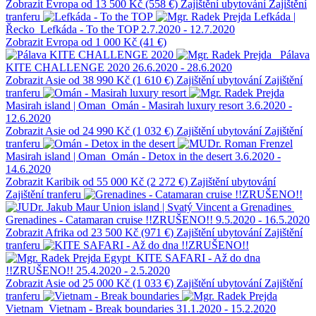
Zobrazit
Evropa
od 13 500 Kč (558 €)
Zajištění ubytování
Zajištění
tranferu
Lefkáda |
Řecko
Lefkáda - To the TOP
2.7.2020 - 12.7.2020
Zobrazit
Evropa
od 1 000 Kč (41 €)
Pálava
KITE CHALLENGE 2020
26.6.2020 - 28.6.2020
Zobrazit
Asie
od 38 990 Kč (1 610 €)
Zajištění ubytování
Zajištění
tranferu
Masirah island | Oman
Omán - Masirah luxury resort
3.6.2020 -
12.6.2020
Zobrazit
Asie
od 24 990 Kč (1 032 €)
Zajištění ubytování
Zajištění
tranferu
Masirah island | Oman
Omán - Detox in the desert
3.6.2020 -
14.6.2020
Zobrazit
Karibik
od 55 000 Kč (2 272 €)
Zajištění ubytování
Zajištění tranferu
Union island | Svatý Vincent a Grenadines
Grenadines - Catamaran cruise !!ZRUŠENO!!
9.5.2020 - 16.5.2020
Zobrazit
Afrika
od 23 500 Kč (971 €)
Zajištění ubytování
Zajištění
tranferu
Egypt
KITE SAFARI - Až do dna
!!ZRUŠENO!!
25.4.2020 - 2.5.2020
Zobrazit
Asie
od 25 000 Kč (1 033 €)
Zajištění ubytování
Zajištění
tranferu
Vietnam
Vietnam - Break boundaries
31.1.2020 - 15.2.2020