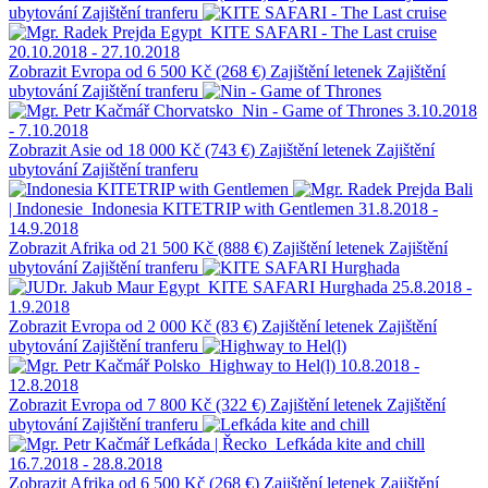
ubytování
Zajištění tranferu
Egypt
KITE SAFARI - The Last cruise
20.10.2018 - 27.10.2018
Zobrazit
Evropa
od 6 500 Kč (268 €)
Zajištění letenek
Zajištění
ubytování
Zajištění tranferu
Chorvatsko
Nin - Game of Thrones
3.10.2018
- 7.10.2018
Zobrazit
Asie
od 18 000 Kč (743 €)
Zajištění letenek
Zajištění
ubytování
Zajištění tranferu
Bali
| Indonesie
Indonesia KITETRIP with Gentlemen
31.8.2018 -
14.9.2018
Zobrazit
Afrika
od 21 500 Kč (888 €)
Zajištění letenek
Zajištění
ubytování
Zajištění tranferu
Egypt
KITE SAFARI Hurghada
25.8.2018 -
1.9.2018
Zobrazit
Evropa
od 2 000 Kč (83 €)
Zajištění letenek
Zajištění
ubytování
Zajištění tranferu
Polsko
Highway to Hel(l)
10.8.2018 -
12.8.2018
Zobrazit
Evropa
od 7 800 Kč (322 €)
Zajištění letenek
Zajištění
ubytování
Zajištění tranferu
Lefkáda | Řecko
Lefkáda kite and chill
16.7.2018 - 28.8.2018
Zobrazit
Afrika
od 6 500 Kč (268 €)
Zajištění letenek
Zajištění