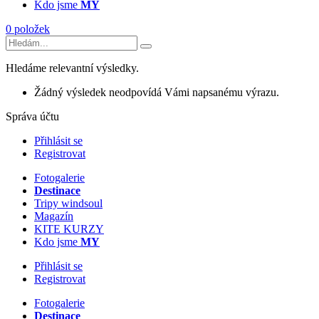
Kdo jsme
MY
0 položek
Hledáme relevantní výsledky.
Žádný výsledek neodpovídá Vámi napsanému výrazu.
Správa účtu
Přihlásit se
Registrovat
Fotogalerie
Destinace
Tripy windsoul
Magazín
KITE KURZY
Kdo jsme
MY
Přihlásit se
Registrovat
Fotogalerie
Destinace