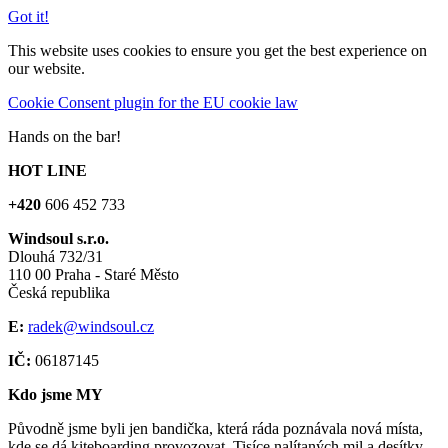
Got it!
This website uses cookies to ensure you get the best experience on
our website.
Cookie Consent plugin for the EU cookie law
Hands on the bar!
HOT LINE
+420
606 452 733
Windsoul s.r.o.
Dlouhá 732/31
110 00 Praha - Staré Město
Česká republika
E:
radek@windsoul.cz
IČ:
06187145
Kdo jsme MY
Původně jsme byli jen bandička, která ráda poznávala nová místa,
kde se dá kiteboarding provozovat. Tisíce nalítaných mil a desítky