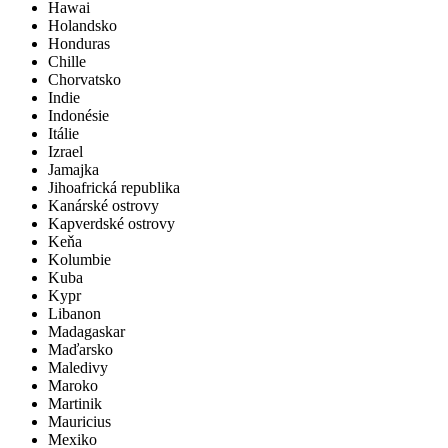
Hawai
Holandsko
Honduras
Chille
Chorvatsko
Indie
Indonésie
Itálie
Izrael
Jamajka
Jihoafrická republika
Kanárské ostrovy
Kapverdské ostrovy
Keňa
Kolumbie
Kuba
Kypr
Libanon
Madagaskar
Maďarsko
Maledivy
Maroko
Martinik
Mauricius
Mexiko