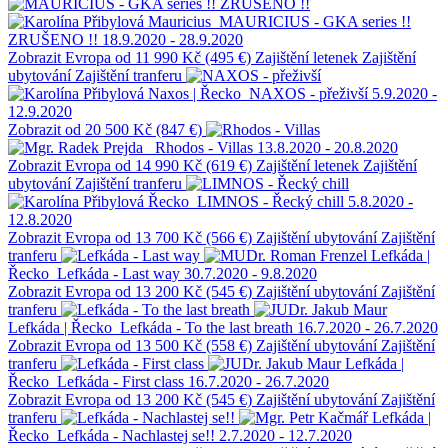
Mauricius
MAURICIUS - GKA series !!
ZRUŠENO !!
18.9.2020 - 28.9.2020
Zobrazit
Evropa
od 11 990 Kč (495 €)
Zajištění letenek
Zajištění
ubytování
Zajištění tranferu
Naxos | Řecko
NAXOS - přeživší
5.9.2020 -
12.9.2020
Zobrazit
od 20 500 Kč (847 €)
Rhodos - Villas
13.8.2020 - 20.8.2020
Zobrazit
Evropa
od 14 990 Kč (619 €)
Zajištění letenek
Zajištění
ubytování
Zajištění tranferu
Řecko
LIMNOS - Řecký chill
5.8.2020 -
12.8.2020
Zobrazit
Evropa
od 13 700 Kč (566 €)
Zajištění ubytování
Zajištění
tranferu
Lefkáda |
Řecko
Lefkáda - Last way
30.7.2020 - 9.8.2020
Zobrazit
Evropa
od 13 200 Kč (545 €)
Zajištění ubytování
Zajištění
tranferu
Lefkáda | Řecko
Lefkáda - To the last breath
16.7.2020 - 26.7.2020
Zobrazit
Evropa
od 13 500 Kč (558 €)
Zajištění ubytování
Zajištění
tranferu
Lefkáda |
Řecko
Lefkáda - First class
16.7.2020 - 26.7.2020
Zobrazit
Evropa
od 13 200 Kč (545 €)
Zajištění ubytování
Zajištění
tranferu
Lefkáda |
Řecko
Lefkáda - Nachlastej se!!
2.7.2020 - 12.7.2020