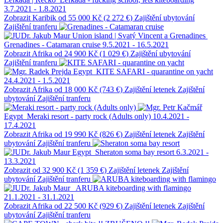
3.7.2021 - 1.8.2021
Zobrazit
Karibik
od 55 000 Kč (2 272 €)
Zajištění ubytování
Zajištění tranferu
Union island | Svatý Vincent a Grenadines
Grenadines - Catamaran cruise
9.5.2021 - 16.5.2021
Zobrazit
Afrika
od 24 900 Kč (1 029 €)
Zajištění ubytování
Zajištění tranferu
Egypt
KITE SAFARI - quarantine on yacht
24.4.2021 - 1.5.2021
Zobrazit
Afrika
od 18 000 Kč (743 €)
Zajištění letenek
Zajištění
ubytování
Zajištění tranferu
Egypt
Meraki resort - party rock (Adults only)
10.4.2021 -
17.4.2021
Zobrazit
Afrika
od 19 990 Kč (826 €)
Zajištění letenek
Zajištění
ubytování
Zajištění tranferu
Egypt
Sheraton soma bay resort
6.3.2021 -
13.3.2021
Zobrazit
od 32 900 Kč (1 359 €)
Zajištění letenek
Zajištění
ubytování
Zajištění tranferu
ARUBA kiteboarding with flamingo
21.1.2021 - 31.1.2021
Zobrazit
Afrika
od 22 500 Kč (929 €)
Zajištění letenek
Zajištění
ubytování
Zajištění tranferu