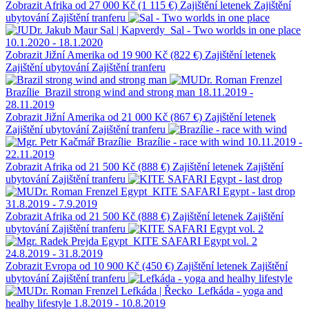
Zobrazit
Afrika
od 27 000 Kč (1 115 €)
Zajištění letenek
Zajištění
ubytování
Zajištění tranferu
Sal | Kapverdy
Sal - Two worlds in one place
10.1.2020 - 18.1.2020
Zobrazit
Jižní Amerika
od 19 900 Kč (822 €)
Zajištění letenek
Zajištění ubytování
Zajištění tranferu
Brazílie
Brazil strong wind and strong man
18.11.2019 -
28.11.2019
Zobrazit
Jižní Amerika
od 21 000 Kč (867 €)
Zajištění letenek
Zajištění ubytování
Zajištění tranferu
Brazílie
Brazílie - race with wind
10.11.2019 -
22.11.2019
Zobrazit
Afrika
od 21 500 Kč (888 €)
Zajištění letenek
Zajištění
ubytování
Zajištění tranferu
Egypt
KITE SAFARI Egypt - last drop
31.8.2019 - 7.9.2019
Zobrazit
Afrika
od 21 500 Kč (888 €)
Zajištění letenek
Zajištění
ubytování
Zajištění tranferu
Egypt
KITE SAFARI Egypt vol. 2
24.8.2019 - 31.8.2019
Zobrazit
Evropa
od 10 900 Kč (450 €)
Zajištění letenek
Zajištění
ubytování
Zajištění tranferu
Lefkáda | Řecko
Lefkáda - yoga and
healhy lifestyle
1.8.2019 - 10.8.2019