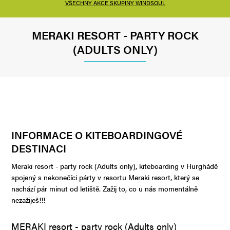
VŠECHNY AKCE SKUPINY WINDSOUL
MERAKI RESORT - PARTY ROCK
(ADULTS ONLY)
INFORMACE O KITEBOARDINGOVÉ
DESTINACI
Meraki resort - party rock (Adults only), kiteboarding v Hurghádě
spojený s nekonečíci párty v resortu Meraki resort, který se
nachází pár minut od letiště. Zažij to, co u nás momentálně
nezažiješ!!!
MERAKI resort - party rock (Adults only)