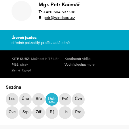
Mgr. Petr Kačmář
T:
+420 604 537 918
E:
petr@windsoul.cz
Úroveň jezdce:
středně pokročilý, profík, začátečník
KITE KURZ:
Možnost KITE LEKCE
Kontinent:
Afrika
Pláž:
písek
Vodní plocha:
moře
Země:
Egypt
Sezóna
Led
Úno
Bře
Dub
Kvě
Čvn
90%
Čvc
Srp
Zář
Říj
Lis
Pro