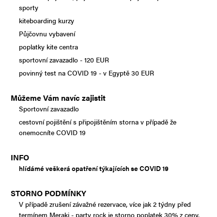
sporty
kiteboarding kurzy
Půjčovnu vybavení
poplatky kite centra
sportovní zavazadlo - 120 EUR
povinný test na COVID 19 - v Egyptě 30 EUR
Můžeme Vám navíc zajistit
Sportovní zavazadlo
cestovní pojištění s připojištěním storna v případě že
onemocníte COVID 19
INFO
hlídámé veškerá opatření týkajících se COVID 19
STORNO PODMÍNKY
V případě zrušení závažné rezervace, více jak 2 týdny před
termínem Meraki - party rock je storno poplatek 30% z ceny.