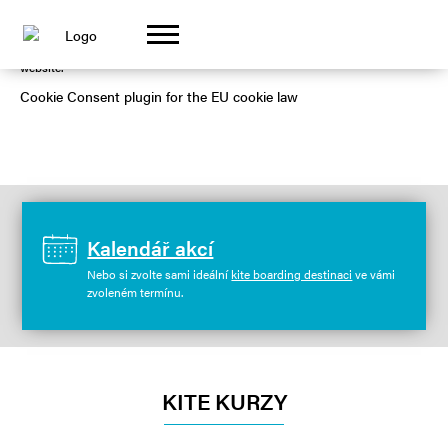
GOT IT!
This website uses cookies to ensure you get the best experience on our
website.
Cookie Consent plugin for the EU cookie law
Kalendář akcí
Nebo si zvolte sami ideální
kite boarding destinaci
ve vámi
zvoleném termínu.
KITE KURZY