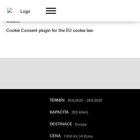
GOT IT!
This website uses cookies to ensure you get the best experience on our
website.
Cookie Consent plugin for the EU cookie law
PÁLAVA KITE CHALLENGE 2020
PÁLAVA KITE CHALLENGE 2020
PÁLAVA KITE CHALLENGE 2020
TERMÍN
26.6.2020 - 28.6.2020
KAPACITA
200 kiterů
DESTINACE
Evropa
CENA
1 000 Kč (41 €)/os.