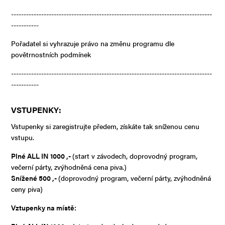
--------------------------------------------------------------------------------
-----------
Pořadatel si vyhrazuje právo na změnu programu dle
povětrnostních podmínek
--------------------------------------------------------------------------------
-----------
VSTUPENKY:
Vstupenky si zaregistrujte předem, získáte tak sníženou cenu
vstupu.
Plné ALL IN 1000 ,-
(start v závodech, doprovodný program,
večerní párty, zvýhodněná cena piva.)
Snížené 500 ,-
(doprovodný program, večerní párty, zvýhodněná
ceny piva)
Vztupenky na místě: