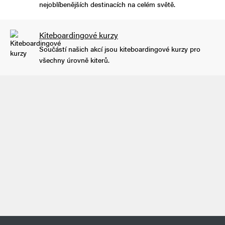
nejoblíbenějších destinacích na celém světě.
Kiteboardingové kurzy
Součástí našich akcí jsou kiteboardingové kurzy pro
všechny úrovně kiterů.
live the kiteboarding
happiness