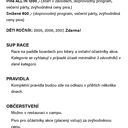
Plné ALL IN 1200 ,-
(start v závodech, doprovodný program,
večerní párty, zvýhodněná ceny piva.)
Snížené 600 ,-
(doprovodný program, večerní párty, zvýhodněná
ceny piva)
DĚTI ROČNÍK:
2005, 2006, 2007,
Zdarma!
SUP RACE
Race na paddle boardech pro kitery a ostatní účastníky akce.
Kategorie se vyhlašují v případě účasti minimálně 3 závodníků v
dané kategorii.
PRAVIDLA
Kompletní pravidla budou zde na odkazu v příštích několika
dnech.
OBČERSTVENÍ
Možno v restauraci v campu.
Pivo pro účástníky akce (placený vstup) za zvýhodněnou
cenu.