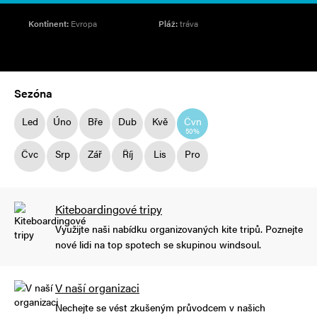
Kontinent:
Evropa
Pláž:
tráva
Sezóna
Led
Úno
Bře
Dub
Kvě
Čvn
50%
Čvc
Srp
Zář
Říj
Lis
Pro
Kiteboardingové tripy
Využijte naši nabídku organizovaných kite tripů. Poznejte
nové lidi na top spotech se skupinou windsoul.
V naší organizaci
Nechejte se vést zkušeným průvodcem v našich