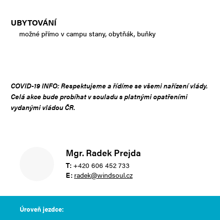
UBYTOVÁNÍ
možné přímo v campu stany, obytňák, buňky
COVID-19 INFO: Respektujeme a řídíme se všemi nařízení vlády.
Celá akce bude probíhat v souladu s platnými opatřeními
vydanými vládou ČR.
Mgr. Radek Prejda
T:
+420 606 452 733
E:
radek@windsoul.cz
Úroveň jezdce: