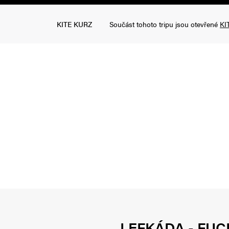
KITE KURZ
Součást tohoto tripu jsou otevřené
KI
LEFKÁDA - FUC