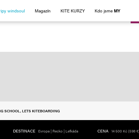
ripy windsoul
Magazín
KITE KURZY
Kdo jsme
MY
OL, LETS KITEBOARDING
OL, LETS KITEBOARDING
OL, LETS KITEBOARDING
NG SCHOOL, LETS KITEBOARDING
DESTINACE
CENA
Evropa | Řecko | Lefkáda
14 500 Kč (598 €