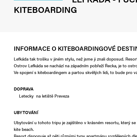
KITEBOARDING
INFORMACE O KITEBOARDINGOVÉ DESTI
Lefkáda tak trošku v jiném stylu, než jsme ji znali doposud. Resor
Ostrov Lefkáda se nachází na západním pobřeží Řecka, je to ost
Ve spojení s kiteboardingem a partou skvělých lidi, to bude pro 
DOPR
AVA
Letecky na letiště Preveza
UBYTOVÁNÍ
Ubytování u tohoto tripu je zajištěno v krásném resortu, který s
kite beach.
Resort disponuje až pěti různými typy apartmánu rozdělených dle