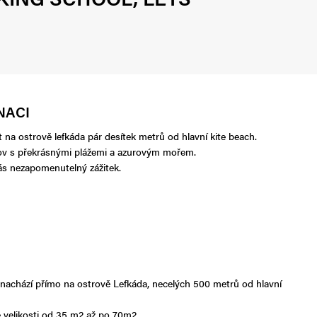
NACI
t na ostrově lefkáda pár desítek metrů od hlavní kite beach.
rov s překrásnými plážemi a azurovým mořem.
vás nezapomenutelný zážitek.
e nachází přímo na ostrově Lefkáda, necelých 500 metrů od hlavní
 velikosti od 35 m2 až po 70m2.