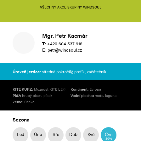
VŠECHNY AKCE SKUPINY WINDSOUL
Mgr. Petr Kačmář
T:
+420 604 537 918
E:
petr@windsoul.cz
Úroveň jezdce:
středně pokročilý, profík, začátečník
KITE KURZ:
Možnost KITE LEKCE
Kontinent:
Evropa
Pláž:
hrubý písek, písek
Vodní plocha:
moře, laguna
Země:
Řecko
Sezóna
Led
Úno
Bře
Dub
Kvě
Čvn
80%