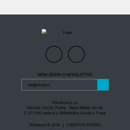
live the kiteboarding
happiness
MÁM ZÁJEM O NEWSLETTER
Windsoul s.r.o.
Dlouhá 732/31, Praha - Staré Město 110 00
C 277725 vedená u Městského soudu v Praze
Windsoul © 2026
|
CREATIVE STUDIO