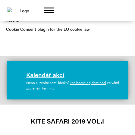
GOT IT!
This website uses cookies to ensure you get the best experience on our
website.
Cookie Consent plugin for the EU cookie law
Kalendář akcí
Nebo si zvolte sami ideální
kite boarding destinaci
ve vámi
zvoleném termínu.
KITE SAFARI 2019 VOL.1