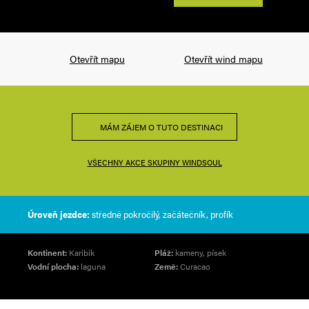
Otevřít mapu
Otevřít wind mapu
MÁM ZÁJEM O TUTO DESTINACI
VŠECHNY AKCE SKUPINY WINDSOUL
Úroveň jezdce:
středně pokročilý, začátečník, profík
Kontinent:
Karibik
Pláž:
kameny, písek
Vodní plocha:
laguna
Země:
Curacao