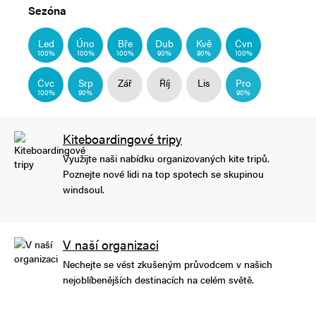
Sezóna
Led
Úno
Bře
Dub
Kvě
Čvn
100%
100%
100%
90%
90%
100%
Čvc
Srp
Zář
Říj
Lis
Pro
100%
90%
90%
Kiteboardingové tripy
Využijte naši nabídku organizovaných kite tripů.
Poznejte nové lidi na top spotech se skupinou
windsoul.
V naší organizaci
Nechejte se vést zkušeným průvodcem v našich
nejoblíbenějších destinacích na celém světě.