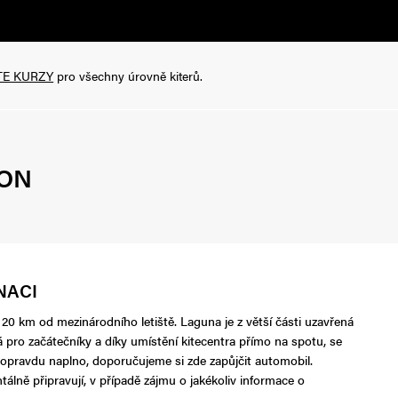
TE KURZY
pro všechny úrovně kiterů.
OON
NACI
á 20 km od mezinárodního letiště. Laguna je z větší části uzavřená
á pro začátečníky a díky umístění kitecentra přímo na spotu, se
li opravdu naplno, doporučujeme si zde zapůjčit automobil.
ně připravují, v případě zájmu o jakékoliv informace o