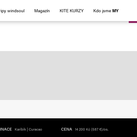
ripy windsoul
Magazín
KITE KURZY
Kdo jsme
MY
TINACE
CENA
Karibik | Curacao
14 200 Kč (587 €)/os.