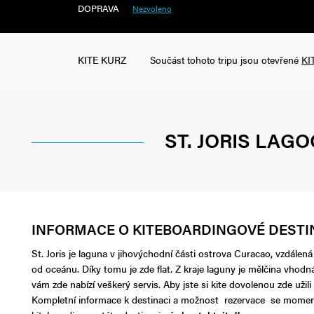
DOPRAVA
Nezvoleno
KITE KURZ
Součást tohoto tripu jsou otevřené
KI
ST. JORIS LAG
INFORMACE O KITEBOARDINGOVÉ DESTI
St. Joris je laguna v jihovýchodní části ostrova Curacao, vzdálen
od oceánu. Díky tomu je zde flat. Z kraje laguny je mělčina vhodn
vám zde nabízí veškerý servis. Aby jste si kite dovolenou zde uži
Kompletní informace k destinaci a možnost rezervace se momentál