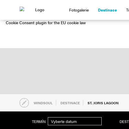
GOT IT!
Fotogalerie
Destinace
T
This website uses cookies to ensure you get the best experience on our website.
Cookie Consent plugin for the EU cookie law
ST. JORIS LAGOON
ST. JORIS LAGOON
ST. JORIS LAGOON
WINDSOUL
DESTINACE
ST. JORIS LAGOON
DES
TERMÍN