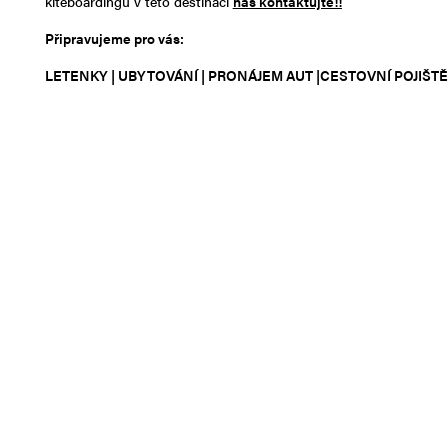
kiteboardingu v této destinaci
nás kontaktujte!!
Připravujeme pro vás:
LETENKY | UBYTOVÁNÍ | PRONÁJEM AUT |CESTOVNÍ POJIŠTĚ