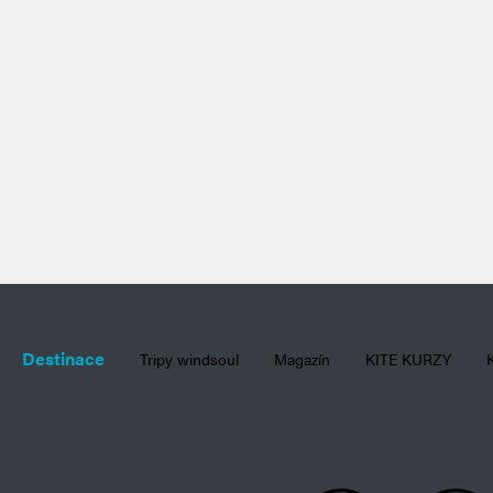
oarding
Destinace
Tripy windsoul
Magazín
KITE KURZY